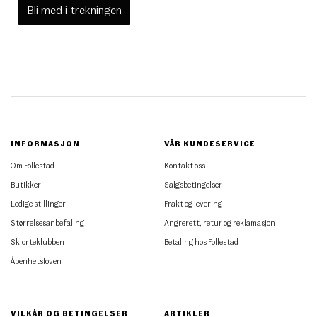
Bli med i trekningen
INFORMASJON
VÅR KUNDESERVICE
Om Follestad
Kontakt oss
Butikker
Salgsbetingelser
Ledige stillinger
Frakt og levering
Størrelsesanbefaling
Angrerett, retur og reklamasjon
Skjorteklubben
Betaling hos Follestad
Åpenhetsloven
VILKÅR OG BETINGELSER
ARTIKLER