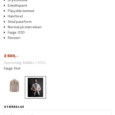
Enkeltspent
Påsydde lommer
Halvfôret
Smal passform
Normal på størrelsen
Farge: 020
Renseri
3 500
,–
Opprinnelig:
6 999
,–
(-50%)
Farge:
Hvit
STØRRELSE