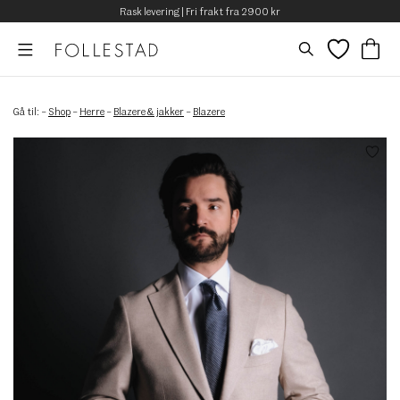
Rask levering | Fri frakt fra 2900 kr
Gå til:
–
Shop
–
Herre
–
Blazere & jakker
–
Blazere