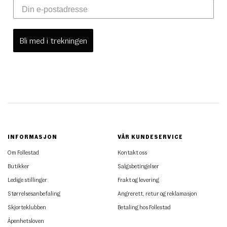
Bli med i trekningen
INFORMASJON
VÅR KUNDESERVICE
Om Follestad
Kontakt oss
Butikker
Salgsbetingelser
Ledige stillinger
Frakt og levering
Størrelsesanbefaling
Angrerett, retur og reklamasjon
Skjorteklubben
Betaling hos Follestad
Åpenhetsloven