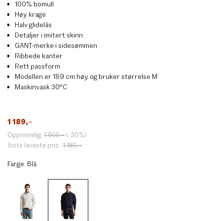
100% bomull
Høy krage
Halv glidelås
Detaljer i imitert skinn
GANT-merke i sidesømmen
Ribbede kanter
Rett passform
Modellen er 189 cm høy og bruker størrelse M
Maskinvask 30ºC
1 189
,–
Opprinnelig:
1 699
,–
(-30%)
Siste laveste pris:
1 189
,–
Farge:
Blå