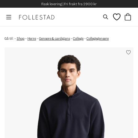
Rask levering | Fri frakt fra 2900 kr
Gå til:
–
Shop
–
Herre
–
Gensere & cardigans
–
College
–
Collegegensere