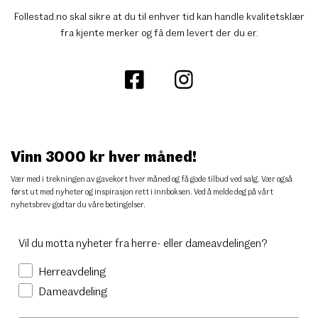
Follestad.no skal sikre at du til enhver tid kan handle kvalitetsklær
fra kjente merker og få dem levert der du er.
Vinn 3000 kr hver måned!
Vær med i trekningen av gavekort hver måned og få gode tilbud ved salg. Vær også
først ut med nyheter og inspirasjon rett i innboksen. Ved å melde deg på vårt
nyhetsbrev godtar du
våre betingelser
.
Vil du motta nyheter fra herre- eller dameavdelingen?
Herreavdeling
Dameavdeling