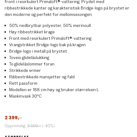
front i resirkulert Primaloft®-vattering. Prydet med
ribbestrikkede kanter og karakteristisk Bridge-logo på brystet er
den moderne og perfekt for mellomsesongen.
50% nedbrytbar polyester, 50% merinoull
Høy ribbestrikket krage
Front med resirkulert Primaloft®-vattering
Vrangstrikket Bridge-logo bak på kragen
Bridge-logo i metall på brystet
Toveis glidelåslukking
To glidelåslommer foran
Strikkede ermer
Ribbestrikkede mansjetter og fald
Rett passform
Modellen er 188 cm høy og bruker størrelsen L
Maskinvask 30ºC
2 399
,–
Opprinnelig:
3 999
,–
(-40%)
STØRRELSE