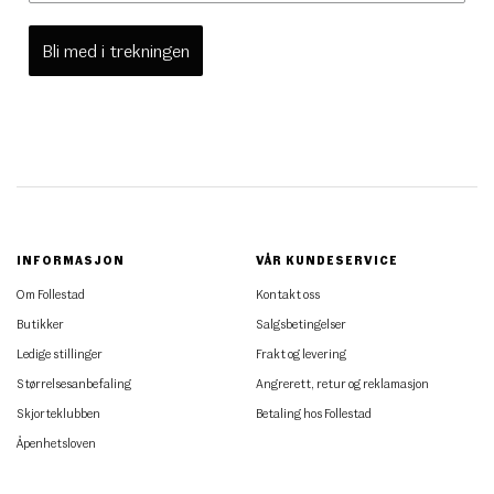
Bli med i trekningen
INFORMASJON
VÅR KUNDESERVICE
Om Follestad
Kontakt oss
Butikker
Salgsbetingelser
Ledige stillinger
Frakt og levering
Størrelsesanbefaling
Angrerett, retur og reklamasjon
Skjorteklubben
Betaling hos Follestad
Åpenhetsloven