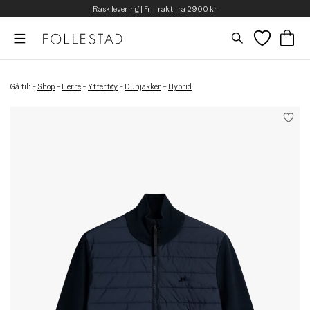
Rask levering | Fri frakt fra 2900 kr
Gå til:
–
Shop
–
Herre
–
Yttertøy
–
Dunjakker
–
Hybrid