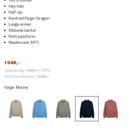
Høy hals
Half-zip
Kontrastfarge i kragen
Lange ermer
Ribbede kanter
Rett passform
Maskinvask 30ºC
1 049
,–
Opprinnelig:
1 499
,–
(-30%)
Siste laveste pris:
1 049
,–
Farge:
Marine