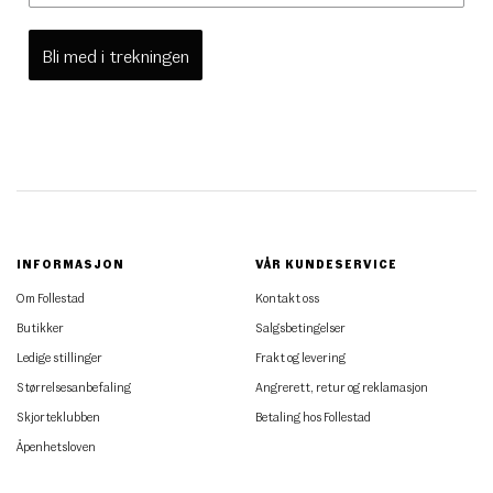
Bli med i trekningen
INFORMASJON
VÅR KUNDESERVICE
Om Follestad
Kontakt oss
Butikker
Salgsbetingelser
Ledige stillinger
Frakt og levering
Størrelsesanbefaling
Angrerett, retur og reklamasjon
Skjorteklubben
Betaling hos Follestad
Åpenhetsloven