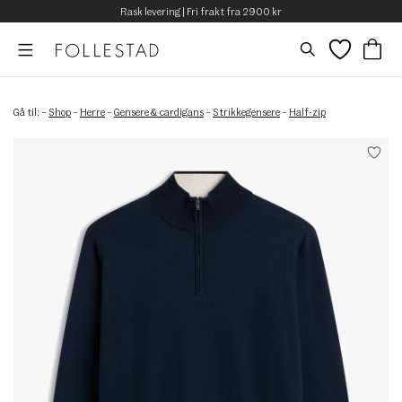
Rask levering | Fri frakt fra 2900 kr
Gå til:
–
Shop
–
Herre
–
Gensere & cardigans
–
Strikkegensere
–
Half-zip