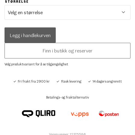
STØRRELSE
Legg i handlekurven
Finn i butikk og reserver
Velg produktvariant for å se tilgjengelighet
Fri frakt fra 2900 kr
Rask levering
14 dagers angrerett
Betalings- og fraktalternativ
Varenummer: 12375586