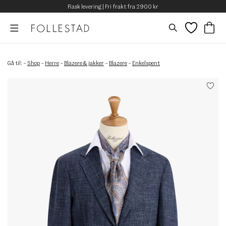
Rask levering | Fri frakt fra 2900 kr
Gå til:
–
Shop
–
Herre
–
Blazere & jakker
–
Blazere
–
Enkelspent