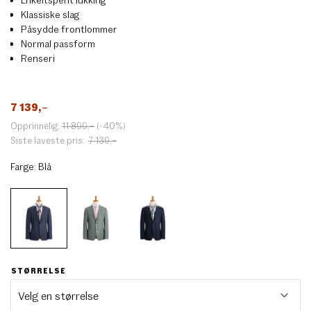
Klassiske slag
Påsydde frontlommer
Normal passform
Renseri
7 139
,–
Opprinnelig:
11 899
,–
(-40%)
Siste laveste pris:
7 139
,–
Farge:
Blå
STØRRELSE