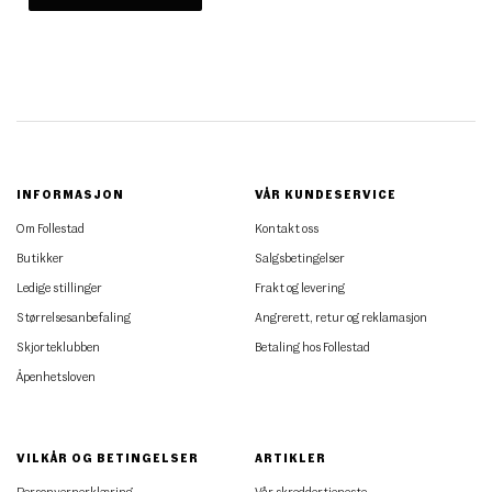
INFORMASJON
VÅR KUNDESERVICE
Om Follestad
Kontakt oss
Butikker
Salgsbetingelser
Ledige stillinger
Frakt og levering
Størrelsesanbefaling
Angrerett, retur og reklamasjon
Skjorteklubben
Betaling hos Follestad
Åpenhetsloven
VILKÅR OG BETINGELSER
ARTIKLER
Personvernerklæring
Vår skreddertjeneste