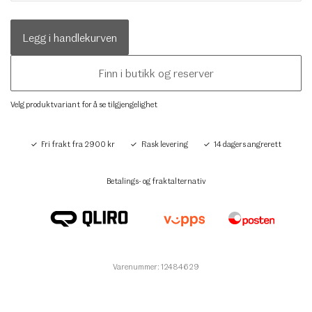
Legg i handlekurven
Finn i butikk og reserver
Velg produktvariant for å se tilgjengelighet
Fri frakt fra 2900 kr
Rask levering
14 dagers angrerett
Betalings- og fraktalternativ
Varenummer: 12484629