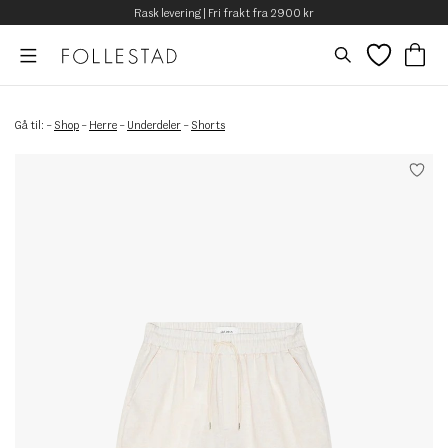
Rask levering | Fri frakt fra 2900 kr
Gå til:
–
Shop
–
Herre
–
Underdeler
–
Shorts