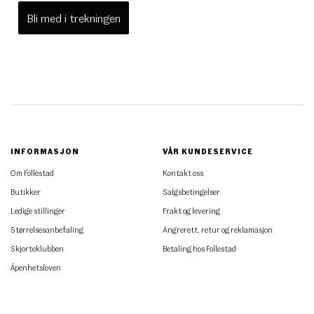
Bli med i trekningen
INFORMASJON
VÅR KUNDESERVICE
Om Follestad
Kontakt oss
Butikker
Salgsbetingelser
Ledige stillinger
Frakt og levering
Størrelsesanbefaling
Angrerett, retur og reklamasjon
Skjorteklubben
Betaling hos Follestad
Åpenhetsloven