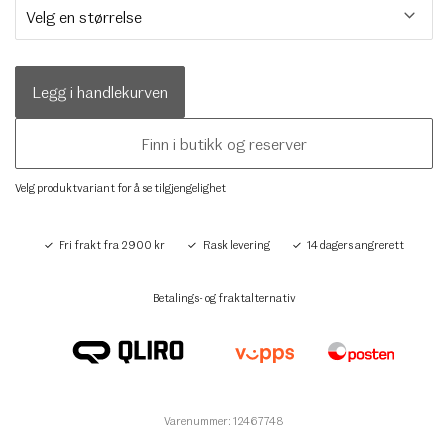
Legg i handlekurven
Finn i butikk og reserver
Velg produktvariant for å se tilgjengelighet
Fri frakt fra 2900 kr
Rask levering
14 dagers angrerett
Betalings- og fraktalternativ
Varenummer: 12467748