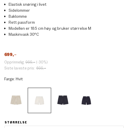
Elastisk snøring i livet
Sidelommer
Baklomme
Rett passform
Modellen er 185 cm høy og bruker størrelse M
Maskinvask 30ºC
699
,–
Opprinnelig:
999
,–
(-30%)
Siste laveste pris:
699
,–
Farge:
Hvit
STØRRELSE