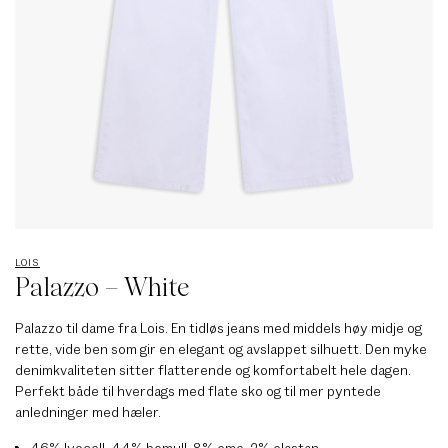
LOIS
Palazzo – White
Palazzo til dame fra Lois. En tidløs jeans med middels høy midje og
rette, vide ben som gir en elegant og avslappet silhuett. Den myke
denimkvaliteten sitter flatterende og komfortabelt hele dagen.
Perfekt både til hverdags med flate sko og til mer pyntede
anledninger med hæler.
46% lyocell, 44% bomull, 8% eme, 2% elastan