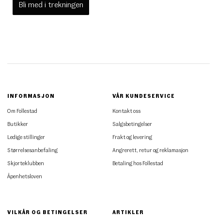
Bli med i trekningen
INFORMASJON
VÅR KUNDESERVICE
Om Follestad
Kontakt oss
Butikker
Salgsbetingelser
Ledige stillinger
Frakt og levering
Størrelsesanbefaling
Angrerett, retur og reklamasjon
Skjorteklubben
Betaling hos Follestad
Åpenhetsloven
VILKÅR OG BETINGELSER
ARTIKLER