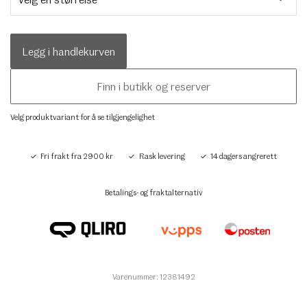
Legg i handlekurven
Finn i butikk og reserver
Velg produktvariant for å se tilgjengelighet
Fri frakt fra 2900 kr
Rask levering
14 dagers angrerett
Betalings- og fraktalternativ
Varenummer: 12381492