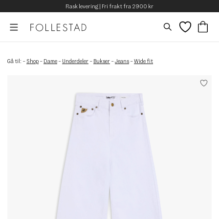
Rask levering | Fri frakt fra 2900 kr
Gå til:
–
Shop
–
Dame
–
Underdeler
–
Bukser
–
Jeans
–
Wide fit