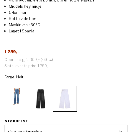
Middels høy midje
5-lommer
Rette vide ben
Maskinvask 30ºC
Laget i Spania
1 259
,–
Opprinnelig:
2 099
,–
(-40%)
Siste laveste pris:
1 259
,–
Farge:
Hvit
STØRRELSE