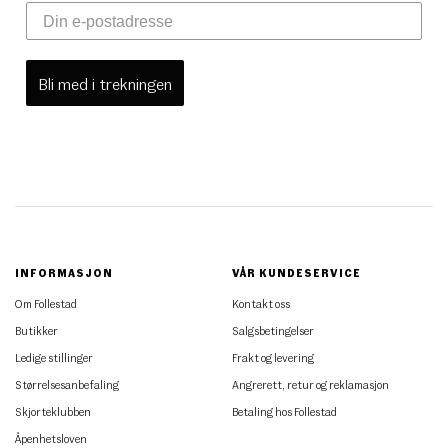
Bli med i trekningen
INFORMASJON
VÅR KUNDESERVICE
Om Follestad
Kontakt oss
Butikker
Salgsbetingelser
Ledige stillinger
Frakt og levering
Størrelsesanbefaling
Angrerett, retur og reklamasjon
Skjorteklubben
Betaling hos Follestad
Åpenhetsloven