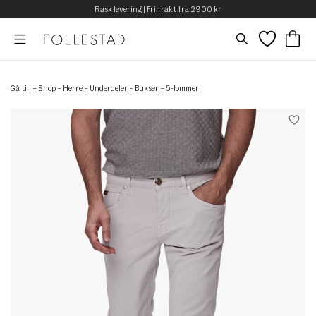
Rask levering | Fri frakt fra 2900 kr
Gå til:
–
Shop
–
Herre
–
Underdeler
–
Bukser
–
5-lommer