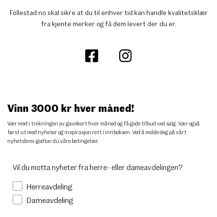
Follestad.no skal sikre at du til enhver tid kan handle kvalitetsklær
fra kjente merker og få dem levert der du er.
Vinn 3000 kr hver måned!
Vær med i trekningen av gavekort hver måned og få gode tilbud ved salg. Vær også
først ut med nyheter og inspirasjon rett i innboksen. Ved å melde deg på vårt
nyhetsbrev godtar du
våre betingelser
.
Vil du motta nyheter fra herre- eller dameavdelingen?
Herreavdeling
Dameavdeling