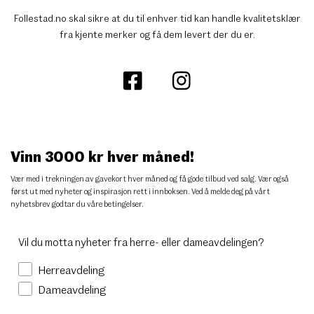
Follestad.no skal sikre at du til enhver tid kan handle kvalitetsklær
fra kjente merker og få dem levert der du er.
Vinn 3000 kr hver måned!
Vær med i trekningen av gavekort hver måned og få gode tilbud ved salg. Vær også
først ut med nyheter og inspirasjon rett i innboksen. Ved å melde deg på vårt
nyhetsbrev godtar du
våre betingelser
.
Vil du motta nyheter fra herre- eller dameavdelingen?
Herreavdeling
Dameavdeling