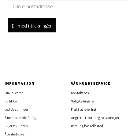
Bli med i trekningen
INFORMASJON
VÅR KUNDESERVICE
Om Follestad
Kontakt oss
Butikker
Salgsbetingelser
Ledige stillinger
Frakt og levering
Størrelsesanbefaling
Angrerett, retur og reklamasjon
Skjorteklubben
Betaling hos Follestad
Åpenhetsloven