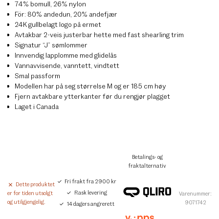
74% bomull, 26% nylon
För: 80% andedun, 20% andefjær
24K gullbelagt logo på ermet
Avtakbar 2-veis justerbar hette med fast shearling trim
Signatur “J” sømlommer
Innvendig lapplomme med glidelås
Vannavvisende, vanntett, vindtett
Smal passform
Modellen har på seg størrelse M og er 185 cm høy
Fjern avtakbare ytterkanter før du rengjør plagget
Laget i Canada
Betalings- og
fraktalternativ
Fri frakt fra 2900 kr
Dette produktet
Rask levering
er for tiden utsolgt
Varenummer:
og utilgjengelig.
9071742
14 dagers angrerett