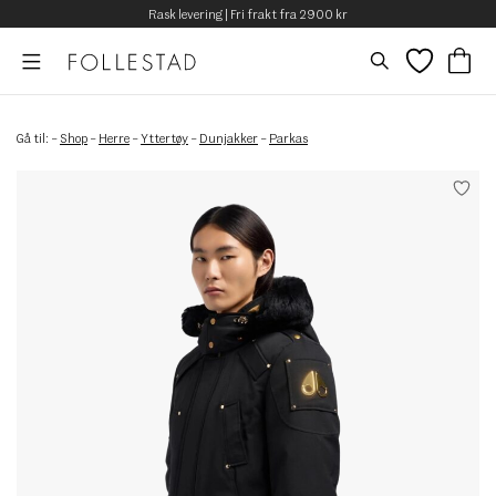
Rask levering | Fri frakt fra 2900 kr
Gå til:
–
Shop
–
Herre
–
Yttertøy
–
Dunjakker
–
Parkas