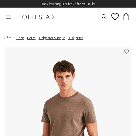
Rask levering | Fri frakt fra 2900 kr
Gå til:
–
Shop
–
Herre
–
T-skjorter & piqué
–
T-skjorter