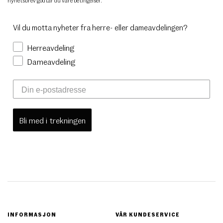
nyhetsbrev godtar du
våre betingelser
.
Vil du motta nyheter fra herre- eller dameavdelingen?
Herreavdeling
Dameavdeling
Bli med i trekningen
INFORMASJON
VÅR KUNDESERVICE