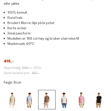
eller jakke.
100% bomull
Rund hals
Brodert Morris-lilje på brystet
Korte ermer
Smal passform
Modellen er 188 cm høy og bruker størrelse M
Maskinvask 40ºC
419
,–
Opprinnelig:
599
,–
(-30%)
Siste laveste pris:
419
,–
Farge:
Brun