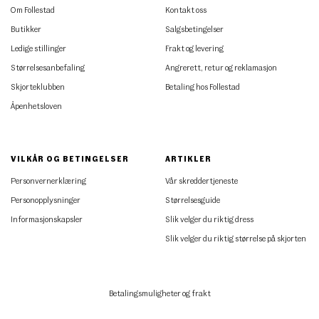
Om Follestad
Kontakt oss
Butikker
Salgsbetingelser
Ledige stillinger
Frakt og levering
Størrelsesanbefaling
Angrerett, retur og reklamasjon
Skjorteklubben
Betaling hos Follestad
Åpenhetsloven
VILKÅR OG BETINGELSER
ARTIKLER
Personvernerklæring
Vår skreddertjeneste
Personopplysninger
Størrelsesguide
Informasjonskapsler
Slik velger du riktig dress
Slik velger du riktig størrelse på skjorten
Betalingsmuligheter og frakt