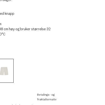
med knapp
m
88 cm høy og bruker størrelse 32
30°C
Betalings- og
fraktalternativ