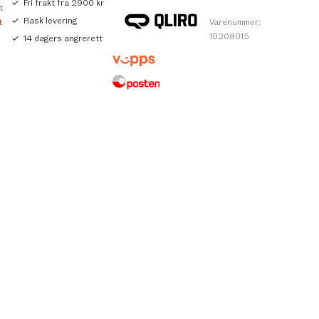
Fri frakt fra 2900 kr
t
Rask levering
t
Varenummer:
10208015
14 dagers angrerett