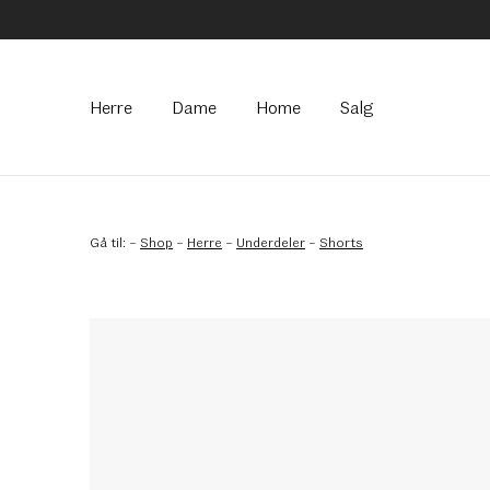
Hovedmeny
Herre
Dame
Home
Salg
Gå til:
–
Shop
–
Herre
–
Underdeler
–
Shorts