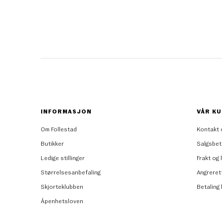
INFORMASJON
VÅR KU
Om Follestad
Kontakt 
Butikker
Salgsbet
Ledige stillinger
Frakt og 
Størrelsesanbefaling
Angreret
Skjorteklubben
Betaling
Åpenhetsloven