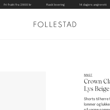
Fri frakt fra 2900 kr
Rask levering
14 dagers angrerett
NN07
Crown Cla
Lys Beige
Shorts til herre 
lommer og lukkes
på varme somme