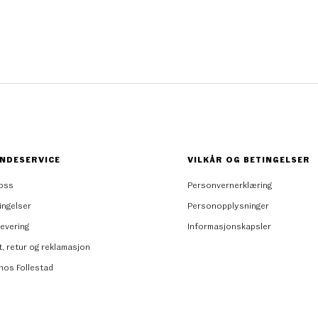
NDESERVICE
VILKÅR OG BETINGELSER
oss
Personvernerklæring
ingelser
Personopplysninger
levering
Informasjonskapsler
t, retur og reklamasjon
 hos Follestad