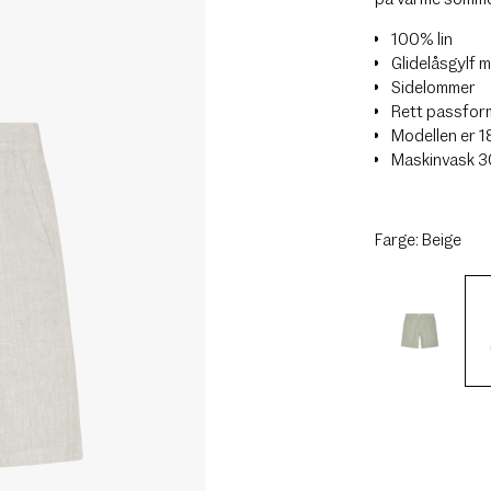
100% lin
Glidelåsgylf 
Sidelommer
Rett passfor
Modellen er 1
Maskinvask 
Farge:
Beige