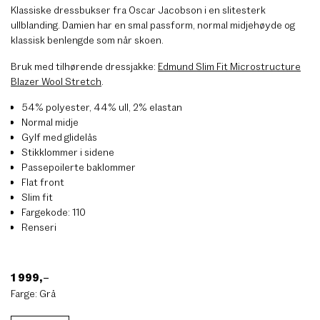
Klassiske dressbukser fra Oscar Jacobson i en slitesterk
ullblanding. Damien har en smal passform, normal midjehøyde og
klassisk benlengde som når skoen.
Bruk med tilhørende dressjakke:
Edmund Slim Fit Microstructure
Blazer Wool Stretch
.
54% polyester, 44% ull, 2% elastan
Normal midje
Gylf med glidelås
Stikklommer i sidene
Passepoilerte baklommer
Flat front
Slim fit
Fargekode: 110
Renseri
1 999
,–
Farge:
Grå