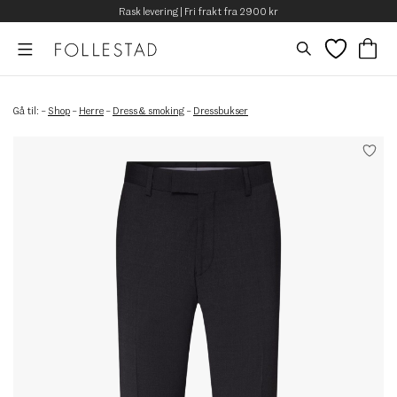
Rask levering | Fri frakt fra 2900 kr
Gå til:
–
Shop
–
Herre
–
Dress & smoking
–
Dressbukser