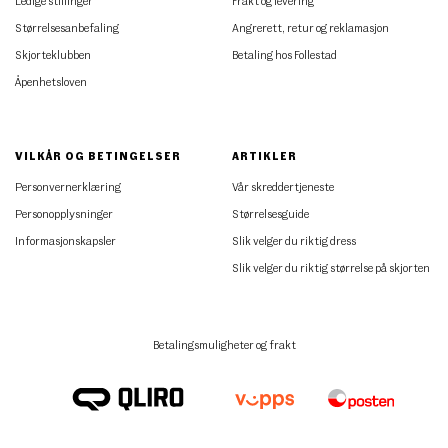
Ledige stillinger
Frakt og levering
Størrelsesanbefaling
Angrerett, retur og reklamasjon
Skjorteklubben
Betaling hos Follestad
Åpenhetsloven
VILKÅR OG BETINGELSER
ARTIKLER
Personvernerklæring
Vår skreddertjeneste
Personopplysninger
Størrelsesguide
Informasjonskapsler
Slik velger du riktig dress
Slik velger du riktig størrelse på skjorten
Betalingsmuligheter og frakt