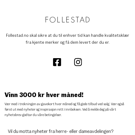
Follestad.no skal sikre at du til enhver tid kan handle kvalitetsklær
fra kjente merker og få dem levert der du er.
Vinn 3000 kr hver måned!
Vær med i trekningen av gavekort hver måned og få gode tilbud ved salg. Vær også
først ut med nyheter og inspirasjon rett i innboksen. Ved å melde deg på vårt
nyhetsbrev godtar du
våre betingelser
.
Vil du motta nyheter fra herre- eller dameavdelingen?