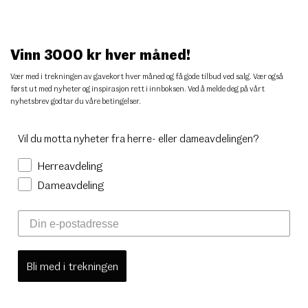
Vinn 3000 kr hver måned!
Vær med i trekningen av gavekort hver måned og få gode tilbud ved salg. Vær også
først ut med nyheter og inspirasjon rett i innboksen. Ved å melde deg på vårt
nyhetsbrev godtar du
våre betingelser
.
Vil du motta nyheter fra herre- eller dameavdelingen?
Herreavdeling
Dameavdeling
Bli med i trekningen