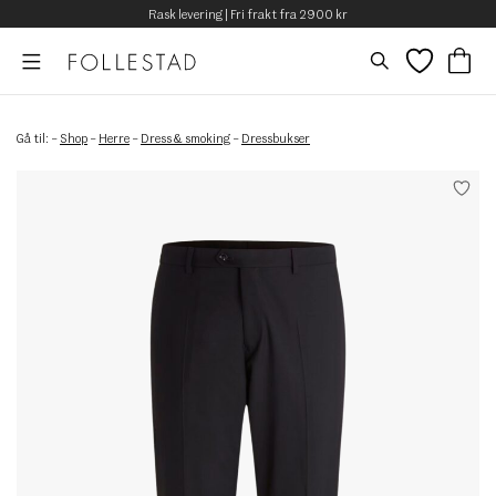
Rask levering | Fri frakt fra 2900 kr
Gå til:
–
Shop
–
Herre
–
Dress & smoking
–
Dressbukser