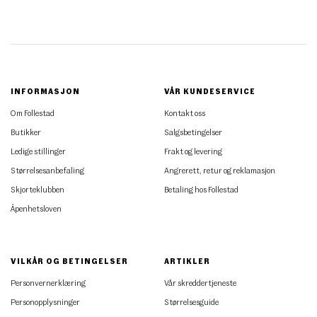
INFORMASJON
VÅR KUNDESERVICE
Om Follestad
Kontakt oss
Butikker
Salgsbetingelser
Ledige stillinger
Frakt og levering
Størrelsesanbefaling
Angrerett, retur og reklamasjon
Skjorteklubben
Betaling hos Follestad
Åpenhetsloven
VILKÅR OG BETINGELSER
ARTIKLER
Personvernerklæring
Vår skreddertjeneste
Personopplysninger
Størrelsesguide