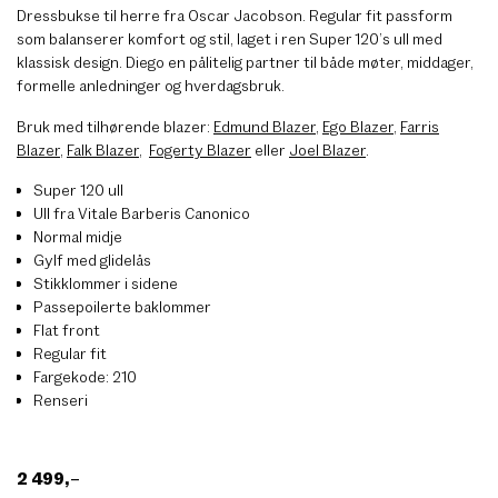
Dressbukse til herre fra Oscar Jacobson. Regular fit passform
som balanserer komfort og stil, laget i ren Super 120’s ull med
klassisk design. Diego en pålitelig partner til både møter, middager,
formelle anledninger og hverdagsbruk.
Bruk med tilhørende blazer:
Edmund Blazer
,
Ego Blazer
,
Farris
Blazer
,
Falk Blazer
,
Fogerty Blazer
eller
Joel Blazer
.
Super 120 ull
Ull fra Vitale Barberis Canonico
Normal midje
Gylf med glidelås
Stikklommer i sidene
Passepoilerte baklommer
Flat front
Regular fit
Fargekode: 210
Renseri
2 499
,–