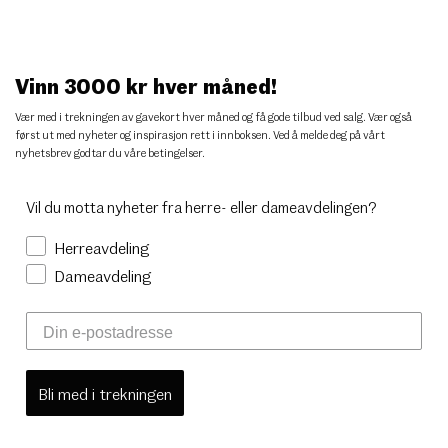
Vinn 3000 kr hver måned!
Vær med i trekningen av gavekort hver måned og få gode tilbud ved salg. Vær også
først ut med nyheter og inspirasjon rett i innboksen. Ved å melde deg på vårt
nyhetsbrev godtar du
våre betingelser
.
Vil du motta nyheter fra herre- eller dameavdelingen?
Herreavdeling
Dameavdeling
Bli med i trekningen