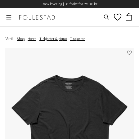
Rask levering | Fri frakt fra 2900 kr
Gå til:
–
Shop
–
Herre
–
T-skjorter & piqué
–
T-skjorter