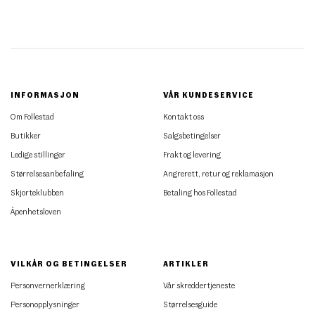
INFORMASJON
VÅR KUNDESERVICE
Om Follestad
Kontakt oss
Butikker
Salgsbetingelser
Ledige stillinger
Frakt og levering
Størrelsesanbefaling
Angrerett, retur og reklamasjon
Skjorteklubben
Betaling hos Follestad
Åpenhetsloven
VILKÅR OG BETINGELSER
ARTIKLER
Personvernerklæring
Vår skreddertjeneste
Personopplysninger
Størrelsesguide