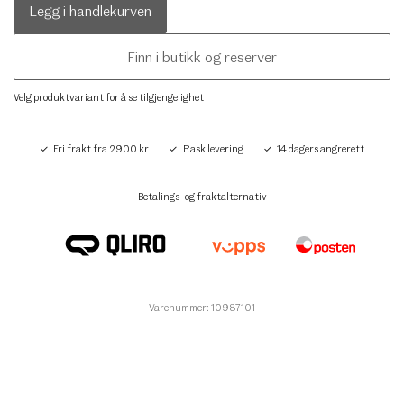
Legg i handlekurven
Finn i butikk og reserver
Velg produktvariant for å se tilgjengelighet
Fri frakt fra 2900 kr
Rask levering
14 dagers angrerett
Betalings- og fraktalternativ
Varenummer: 10987101