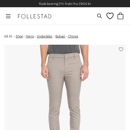
Rask levering | Fri frakt fra 2900 kr
Gå til:
–
Shop
–
Herre
–
Underdeler
–
Bukser
–
Chinos