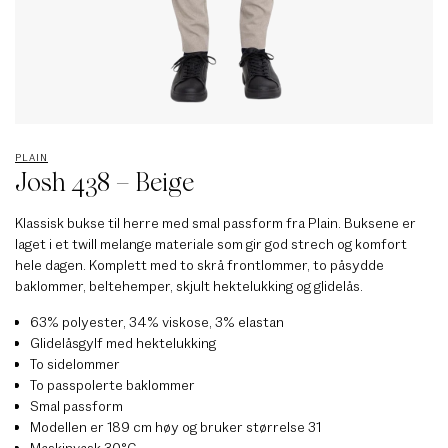
PLAIN
Josh 438 – Beige
Klassisk bukse til herre med smal passform fra Plain. Buksene er
laget i et twill melange materiale som gir god strech og komfort
hele dagen. Komplett med to skrå frontlommer, to påsydde
baklommer, beltehemper, skjult hektelukking og glidelås.
63% polyester, 34% viskose, 3% elastan
Glidelåsgylf med hektelukking
To sidelommer
To passpolerte baklommer
Smal passform
Modellen er 189 cm høy og bruker størrelse 31
Maskinvask 30°C