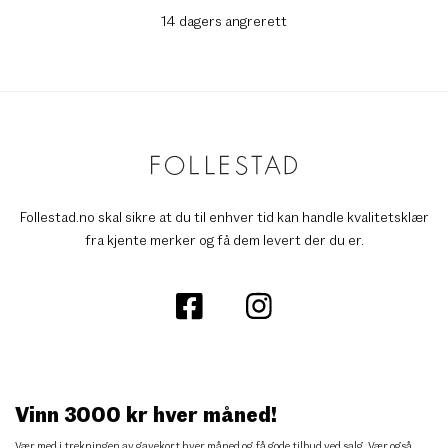
14 dagers angrerett
Follestad.no skal sikre at du til enhver tid kan handle kvalitetsklær
fra kjente merker og få dem levert der du er.
Vinn 3000 kr hver måned!
Vær med i trekningen av gavekort hver måned og få gode tilbud ved salg. Vær også