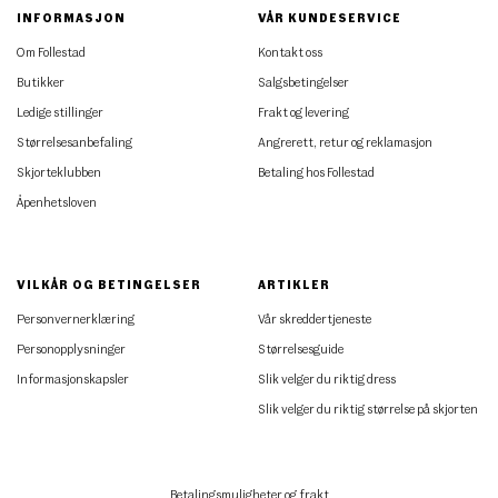
INFORMASJON
VÅR KUNDESERVICE
Om Follestad
Kontakt oss
Butikker
Salgsbetingelser
Ledige stillinger
Frakt og levering
Størrelsesanbefaling
Angrerett, retur og reklamasjon
Skjorteklubben
Betaling hos Follestad
Åpenhetsloven
VILKÅR OG BETINGELSER
ARTIKLER
Personvernerklæring
Vår skreddertjeneste
Personopplysninger
Størrelsesguide
Informasjonskapsler
Slik velger du riktig dress
Slik velger du riktig størrelse på skjorten
Betalingsmuligheter og frakt