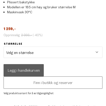
Plissert bakstykke
Modellen er 185 cm høy og bruker størrelse M
Maskinvask 30ºC
1 259
,–
Opprinnelig:
2 099
,–
(-40%)
STØRRELSE
Legg i handlekurven
Finn i butikk og reserver
Velg produktvariant for å se tilgjengelighet