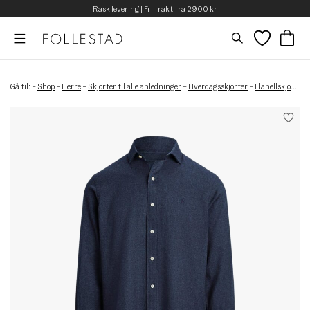
Rask levering | Fri frakt fra 2900 kr
Gå til:
–
Shop
–
Herre
–
Skjorter til alle anledninger
–
Hverdagsskjorter
–
Flanellskjorter