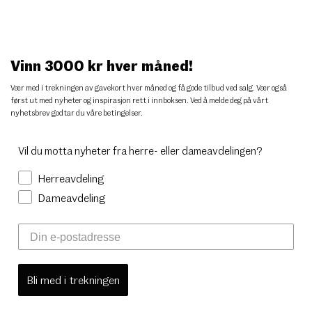
Vinn 3000 kr hver måned!
Vær med i trekningen av gavekort hver måned og få gode tilbud ved salg. Vær også
først ut med nyheter og inspirasjon rett i innboksen. Ved å melde deg på vårt
nyhetsbrev godtar du
våre betingelser
.
Vil du motta nyheter fra herre- eller dameavdelingen?
Herreavdeling
Dameavdeling
Bli med i trekningen