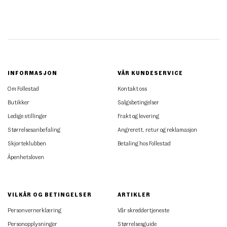
INFORMASJON
VÅR KUNDESERVICE
Om Follestad
Kontakt oss
Butikker
Salgsbetingelser
Ledige stillinger
Frakt og levering
Størrelsesanbefaling
Angrerett, retur og reklamasjon
Skjorteklubben
Betaling hos Follestad
Åpenhetsloven
VILKÅR OG BETINGELSER
ARTIKLER
Personvernerklæring
Vår skreddertjeneste
Personopplysninger
Størrelsesguide