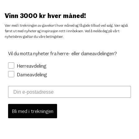
Vinn 3000 kr hver måned!
Vær med i trekningen av gavekort hver måned og få gode tilbud ved salg. Vær også
først ut med nyheter og inspirasjon rett i innboksen. Ved å melde deg på vårt
nyhetsbrev godtar du
våre betingelser
.
Vil du motta nyheter fra herre- eller dameavdelingen?
Herreavdeling
Dameavdeling
Bli med i trekningen