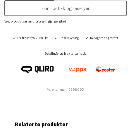
Finn i butikk og reserver
Velg produktvariant for å se tilgjengelighet
Fri frakt fra 2900 kr
Rask levering
14 dagers angrerett
Betalings- og fraktalternativ
Varenummer: 12398063
Relaterte produkter