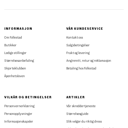
INFORMASJON
VÅR KUNDESERVICE
Om Follestad
Kontakt oss
Butikker
Salgsbetingelser
Ledige stillinger
Frakt og levering
Størrelsesanbefaling
Angrerett, retur og reklamasjon
Skjorteklubben
Betaling hos Follestad
Åpenhetsloven
VILKÅR OG BETINGELSER
ARTIKLER
Personvernerklæring
Vår skreddertjeneste
Personopplysninger
Størrelsesguide
Informasjonskapsler
Slik velger du riktig dress