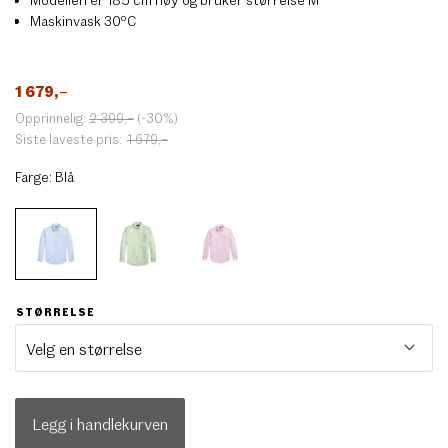
Maskinvask 30ºC
1 679
,–
Opprinnelig:
2 399
,–
(-30%)
Siste laveste pris:
1 679
,–
Farge:
Blå
STØRRELSE
Legg i handlekurven