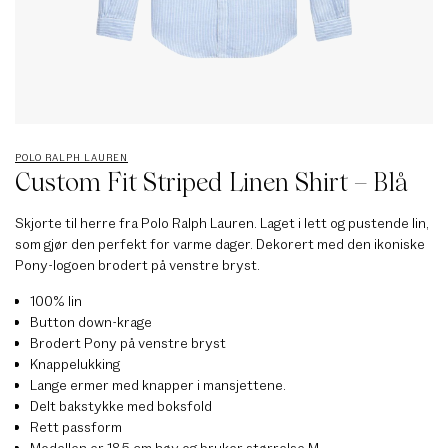
POLO RALPH LAUREN
Custom Fit Striped Linen Shirt – Blå
Skjorte til herre fra Polo Ralph Lauren. Laget i lett og pustende lin,
som gjør den perfekt for varme dager. Dekorert med den ikoniske
Pony-logoen brodert på venstre bryst.
100% lin
Button down-krage
Brodert Pony på venstre bryst
Knappelukking
Lange ermer med knapper i mansjettene.
Delt bakstykke med boksfold
Rett passform
Modellen er 185 cm høy og bruker størrelse M