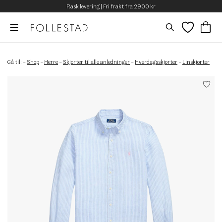
Rask levering | Fri frakt fra 2900 kr
Gå til:
–
Shop
–
Herre
–
Skjorter til alle anledninger
–
Hverdagsskjorter
–
Linskjorter