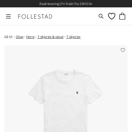
Rask levering | Fri frakt fra 2900 kr
Gå til:
–
Shop
–
Herre
–
T-skjorter & piqué
–
T-skjorter