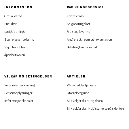
INFORMASJON
VÅR KUNDESERVICE
Om Follestad
Kontakt oss
Butikker
Salgsbetingelser
Ledige stillinger
Frakt og levering
Størrelsesanbefaling
Angrerett, retur og reklamasjon
Skjorteklubben
Betaling hos Follestad
Åpenhetsloven
VILKÅR OG BETINGELSER
ARTIKLER
Personvernerklæring
Vår skreddertjeneste
Personopplysninger
Størrelsesguide
Informasjonskapsler
Slik velger du riktig dress
Slik velger du riktig størrelse på skjorten