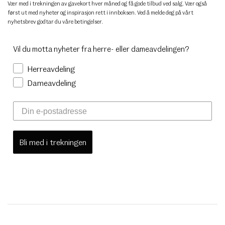
Vær med i trekningen av gavekort hver måned og få gode tilbud ved salg. Vær også
først ut med nyheter og inspirasjon rett i innboksen. Ved å melde deg på vårt
nyhetsbrev godtar du
våre betingelser
.
Vil du motta nyheter fra herre- eller dameavdelingen?
Herreavdeling
Dameavdeling
Bli med i trekningen