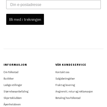
Bli med i trekningen
INFORMASJON
VÅR KUNDESERVICE
Om Follestad
Kontakt oss
Butikker
Salgsbetingelser
Ledige stillinger
Frakt og levering
Størrelsesanbefaling
Angrerett, retur og reklamasjon
Skjorteklubben
Betaling hos Follestad
Åpenhetsloven