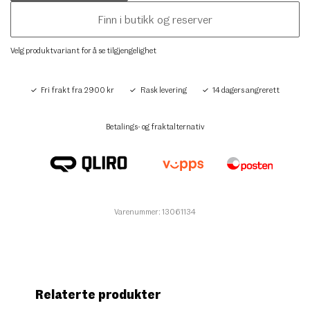
Finn i butikk og reserver
Velg produktvariant for å se tilgjengelighet
Fri frakt fra 2900 kr
Rask levering
14 dagers angrerett
Betalings- og fraktalternativ
Varenummer: 13061134
Relaterte produkter