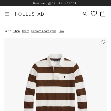
Rask levering | Fri frakt fra 2900 kr
Gå til:
–
Shop
–
Herre
–
Gensere & cardigans
–
Polo