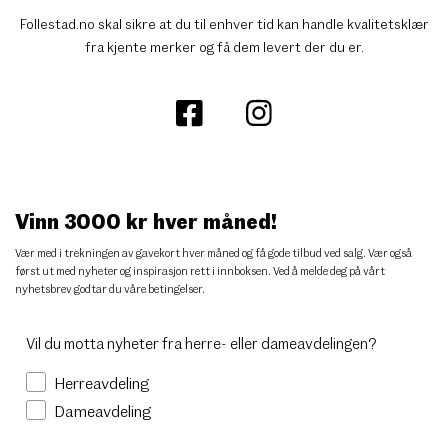
Follestad.no skal sikre at du til enhver tid kan handle kvalitetsklær
fra kjente merker og få dem levert der du er.
Vinn 3000 kr hver måned!
Vær med i trekningen av gavekort hver måned og få gode tilbud ved salg. Vær også
først ut med nyheter og inspirasjon rett i innboksen. Ved å melde deg på vårt
nyhetsbrev godtar du
våre betingelser
.
Vil du motta nyheter fra herre- eller dameavdelingen?
Herreavdeling
Dameavdeling