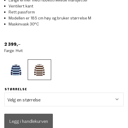
Ventilert kant
Rett passform
Modellen er 185 cm høy og bruker størrelse M
Maskinvask 30ºC
2 399
,–
Farge:
Hvit
STØRRELSE
Legg i handlekurven