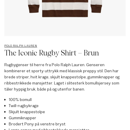
POLO RALPH LAUREN
The Iconic Rugby Shirt – Brun
Rugbygenser til herre fra Polo Ralph Lauren. Genseren
kombinerer et sporty uttrykk med klassisk preppy stil. Den har
brede striper, hvit krage, skjult knappestolpe, gummiknapper og
ribbestrikkede mansjetter. Laget i slitesterk bomullsjersey som
tåler hyppig bruk, både på og utenfor banen.
100% bomull
Twill-rugbykrage
Skjult knappestolpe
Gummiknapper
Brodert Pony på venstre bryst
Lange ermer med ribbestrikkede mansjetter