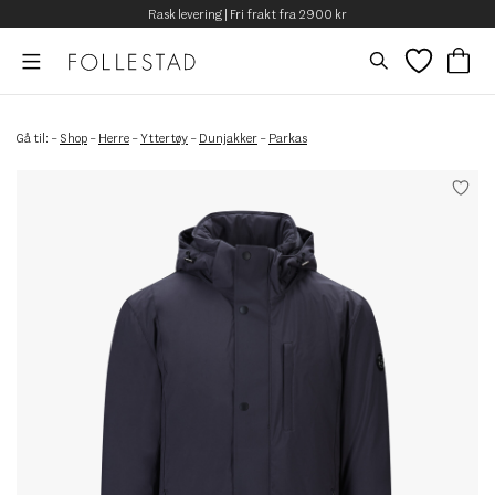
Rask levering | Fri frakt fra 2900 kr
Gå til:
–
Shop
–
Herre
–
Yttertøy
–
Dunjakker
–
Parkas