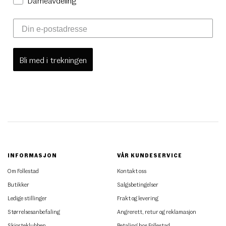
Dameavdeling
Bli med i trekningen
INFORMASJON
VÅR KUNDESERVICE
Om Follestad
Kontakt oss
Butikker
Salgsbetingelser
Ledige stillinger
Frakt og levering
Størrelsesanbefaling
Angrerett, retur og reklamasjon
Skjorteklubben
Betaling hos Follestad