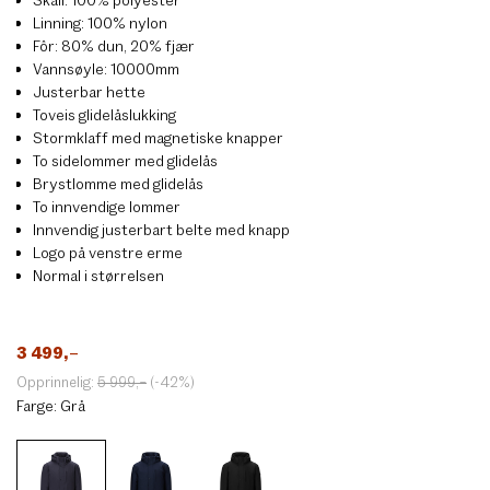
Linning: 100% nylon
Fôr: 80% dun, 20% fjær
Vannsøyle: 10000mm
Justerbar hette
Toveis glidelåslukking
Stormklaff med magnetiske knapper
To sidelommer med glidelås
Brystlomme med glidelås
To innvendige lommer
Innvendig justerbart belte med knapp
Logo på venstre erme
Normal i størrelsen
3 499
,–
Opprinnelig:
5 999
,–
(-42%)
Farge:
Grå