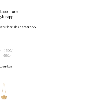
lissert form
rykknapp
usterbar skulderstropp
9
,–
(-50%)
:
1 650
,–
ttbutikken