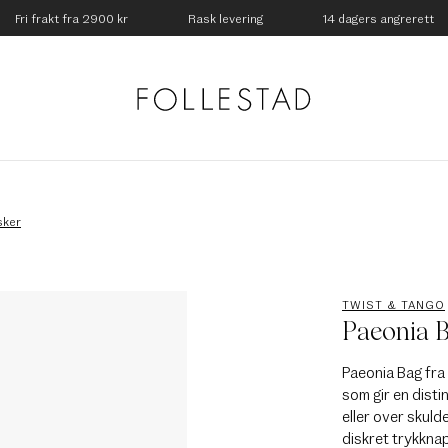
Fri frakt fra 2900 kr
Rask levering
14 dagers angrerett
sker
TWIST & TANGO
Paeonia 
Paeonia Bag fra
som gir en disti
eller over skul
diskret trykknap