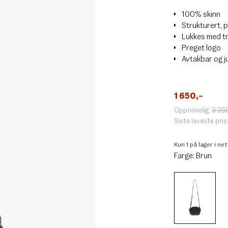
100% skinn
Strukturert, p
Lukkes med t
Preget logo
Avtakbar og j
1 650
,–
Opprinnelig:
3 29
Siste laveste pris
Kun 1 på lager i ne
Farge:
Brun