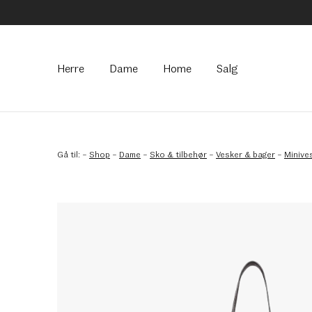
Hovedmeny
Herre
Dame
Home
Salg
Gå til:
–
Shop
–
Dame
–
Sko & tilbehør
–
Vesker & bager
–
Minive