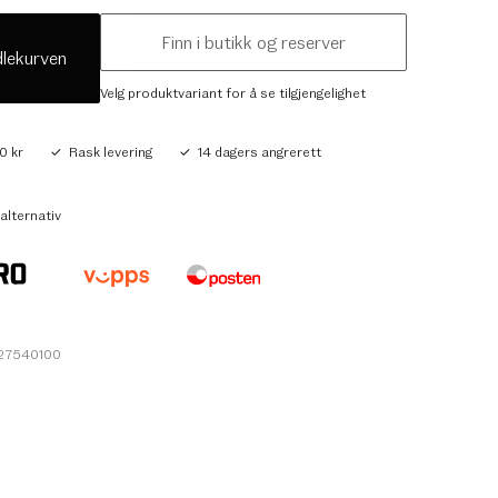
Finn i butikk og reserver
dlekurven
Velg produktvariant for å se tilgjengelighet
0 kr
Rask levering
14 dagers angrerett
alternativ
627540100