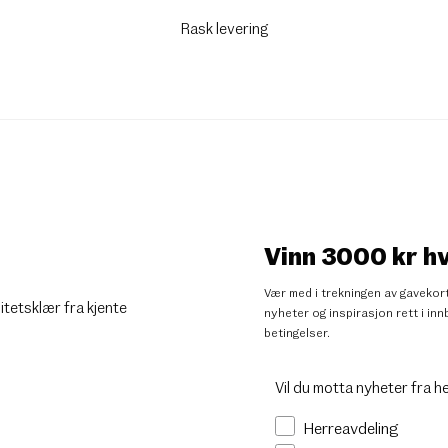
Rask levering
Vinn 3000 kr h
Vær med i trekningen av gavekort
litetsklær fra kjente
nyheter og inspirasjon rett i i
betingelser
.
Vil du motta nyheter fra h
Herreavdeling