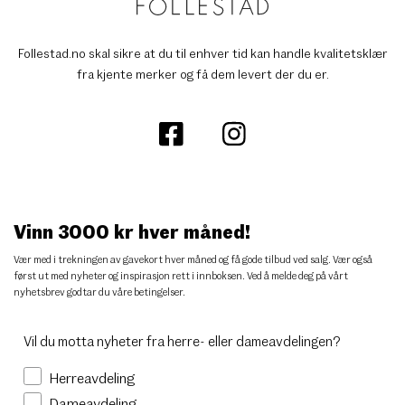
Follestad.no skal sikre at du til enhver tid kan handle kvalitetsklær
fra kjente merker og få dem levert der du er.
Vinn 3000 kr hver måned!
Vær med i trekningen av gavekort hver måned og få gode tilbud ved salg. Vær også
først ut med nyheter og inspirasjon rett i innboksen. Ved å melde deg på vårt
nyhetsbrev godtar du
våre betingelser
.
Vil du motta nyheter fra herre- eller dameavdelingen?
Herreavdeling
Dameavdeling