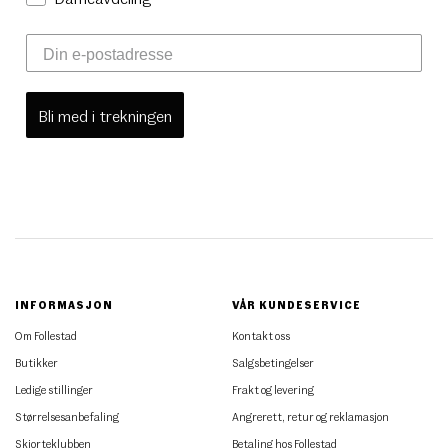
Bli med i trekningen
INFORMASJON
VÅR KUNDESERVICE
Om Follestad
Kontakt oss
Butikker
Salgsbetingelser
Ledige stillinger
Frakt og levering
Størrelsesanbefaling
Angrerett, retur og reklamasjon
Skjorteklubben
Betaling hos Follestad