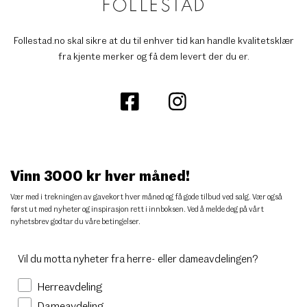
Follestad.no skal sikre at du til enhver tid kan handle kvalitetsklær
fra kjente merker og få dem levert der du er.
Vinn 3000 kr hver måned!
Vær med i trekningen av gavekort hver måned og få gode tilbud ved salg. Vær også
først ut med nyheter og inspirasjon rett i innboksen. Ved å melde deg på vårt
nyhetsbrev godtar du
våre betingelser
.
Vil du motta nyheter fra herre- eller dameavdelingen?
Herreavdeling
Dameavdeling