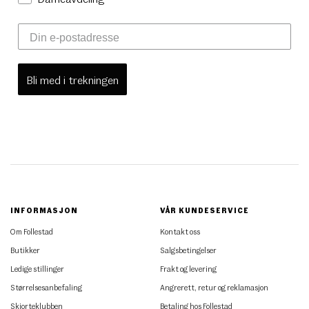
Bli med i trekningen
INFORMASJON
VÅR KUNDESERVICE
Om Follestad
Kontakt oss
Butikker
Salgsbetingelser
Ledige stillinger
Frakt og levering
Størrelsesanbefaling
Angrerett, retur og reklamasjon
Skjorteklubben
Betaling hos Follestad