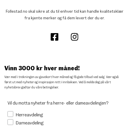
Follestad.no skal sikre at du til enhver tid kan handle kvalitetsklær
fra kjente merker og få dem levert der du er.
Vinn 3000 kr hver måned!
Vær med i trekningen av gavekort hver måned og få gode tilbud ved salg. Vær også
først ut med nyheter og inspirasjon rett i innboksen. Ved å melde deg på vårt
nyhetsbrev godtar du
våre betingelser
.
Vil du motta nyheter fra herre- eller dameavdelingen?
Herreavdeling
Dameavdeling