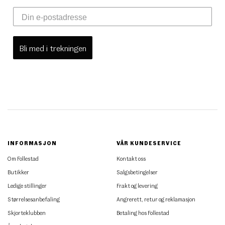
Bli med i trekningen
INFORMASJON
VÅR KUNDESERVICE
Om Follestad
Kontakt oss
Butikker
Salgsbetingelser
Ledige stillinger
Frakt og levering
Størrelsesanbefaling
Angrerett, retur og reklamasjon
Skjorteklubben
Betaling hos Follestad