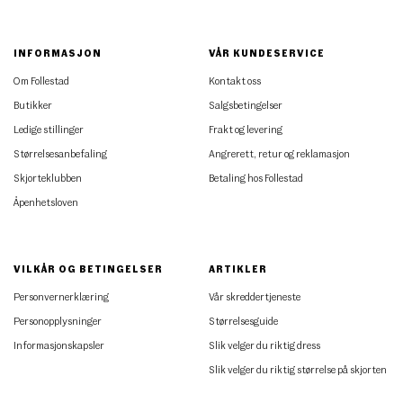
INFORMASJON
VÅR KUNDESERVICE
Om Follestad
Kontakt oss
Butikker
Salgsbetingelser
Ledige stillinger
Frakt og levering
Størrelsesanbefaling
Angrerett, retur og reklamasjon
Skjorteklubben
Betaling hos Follestad
Åpenhetsloven
VILKÅR OG BETINGELSER
ARTIKLER
Personvernerklæring
Vår skreddertjeneste
Personopplysninger
Størrelsesguide
Informasjonskapsler
Slik velger du riktig dress
Slik velger du riktig størrelse på skjorten