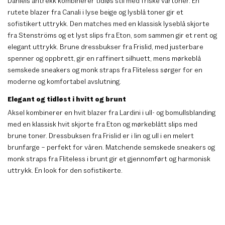
Daniels antrekk kombinerer tidløs stil med friske vårtoner. En
rutete blazer fra Canali i lyse beige og lysblå toner gir et
sofistikert uttrykk. Den matches med en klassisk lyseblå skjorte
fra Stenströms og et lyst slips fra Eton, som sammen gir et rent og
elegant uttrykk. Brune dressbukser fra Frislid, med justerbare
spenner og oppbrett, gir en raffinert silhuett, mens mørkeblå
semskede sneakers og monk straps fra Fliteless sørger for en
moderne og komfortabel avslutning.
Elegant og tidløst i hvitt og brunt
Aksel kombinerer en hvit blazer fra Lardini i ull- og bomullsblanding
med en klassisk hvit skjorte fra Eton og mørkeblått slips med
brune toner. Dressbuksen fra Frislid er i lin og ull i en melert
brunfarge – perfekt for våren. Matchende semskede sneakers og
monk straps fra Fliteless i brunt gir et gjennomført og harmonisk
uttrykk. En look for den sofistikerte.