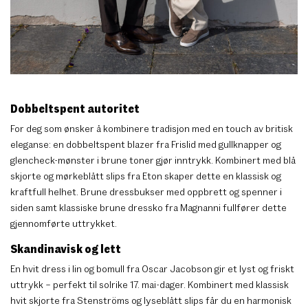
Dobbeltspent autoritet
For deg som ønsker å kombinere tradisjon med en touch av britisk
eleganse: en dobbeltspent blazer fra Frislid med gullknapper og
glencheck-mønster i brune toner gjør inntrykk. Kombinert med blå
skjorte og mørkeblått slips fra Eton skaper dette en klassisk og
kraftfull helhet. Brune dressbukser med oppbrett og spenner i
siden samt klassiske brune dressko fra Magnanni fullfører dette
gjennomførte uttrykket.
Skandinavisk og lett
En hvit dress i lin og bomull fra Oscar Jacobson gir et lyst og friskt
uttrykk – perfekt til solrike 17. mai-dager. Kombinert med klassisk
hvit skjorte fra Stenströms og lyseblått slips får du en harmonisk