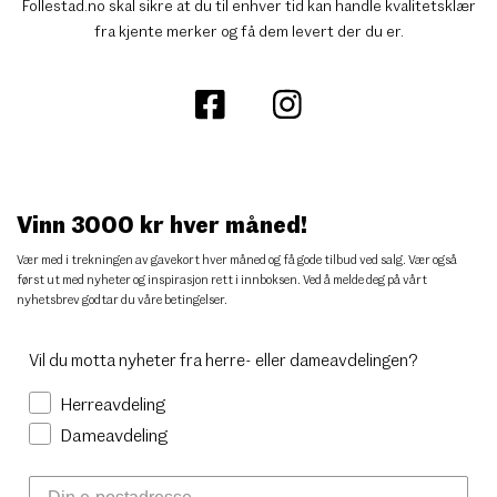
Follestad.no skal sikre at du til enhver tid kan handle kvalitetsklær
fra kjente merker og få dem levert der du er.
Vinn 3000 kr hver måned!
Vær med i trekningen av gavekort hver måned og få gode tilbud ved salg. Vær også
først ut med nyheter og inspirasjon rett i innboksen. Ved å melde deg på vårt
nyhetsbrev godtar du
våre betingelser
.
Vil du motta nyheter fra herre- eller dameavdelingen?
Herreavdeling
Dameavdeling