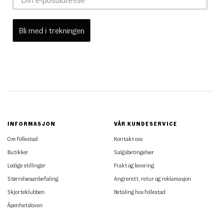
Bli med i trekningen
INFORMASJON
VÅR KUNDESERVICE
Om Follestad
Kontakt oss
Butikker
Salgsbetingelser
Ledige stillinger
Frakt og levering
Størrelsesanbefaling
Angrerett, retur og reklamasjon
Skjorteklubben
Betaling hos Follestad
Åpenhetsloven