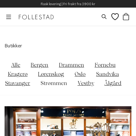
Rask levering | Fri frakt fra 2900 kr
Butikker
Alle
Bergen
Drammen
Fornebu
Kragerø
Lørenskog
Oslo
Sandvika
Stavanger
Strømmen
Vestby
Ålgård
Butikker