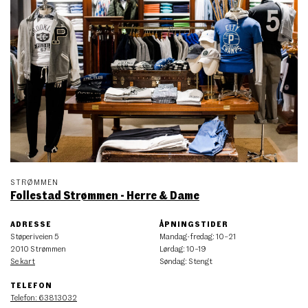
STRØMMEN
Follestad Strømmen - Herre & Dame
ADRESSE
ÅPNINGSTIDER
Støperiveien 5
Mandag
-
fredag
:
10–21
2010 Strømmen
Lørdag
:
10–19
Se kart
Søndag
:
Stengt
TELEFON
Telefon: 63813032