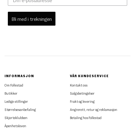
Bli med i trekningen
INFORMASJON
VÅR KUNDESERVICE
Om Follestad
Kontakt oss
Butikker
Salgsbetingelser
Ledige stillinger
Frakt og levering
Størrelsesanbefaling
Angrerett, retur og reklamasjon
Skjorteklubben
Betaling hos Follestad
Åpenhetsloven