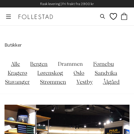
Rask levering | Fri frakt fra 2900 kr
Butikker
Alle
Bergen
Drammen
Fornebu
Kragerø
Lørenskog
Oslo
Sandvika
Stavanger
Strømmen
Vestby
Ålgård
Butikker