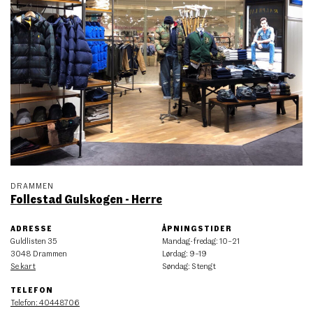
DRAMMEN
Follestad Gulskogen - Herre
ADRESSE
ÅPNINGSTIDER
Guldlisten 35
Mandag
-
fredag
:
10–21
3048 Drammen
Lørdag
:
9–19
Se kart
Søndag
:
Stengt
TELEFON
Telefon: 40448706