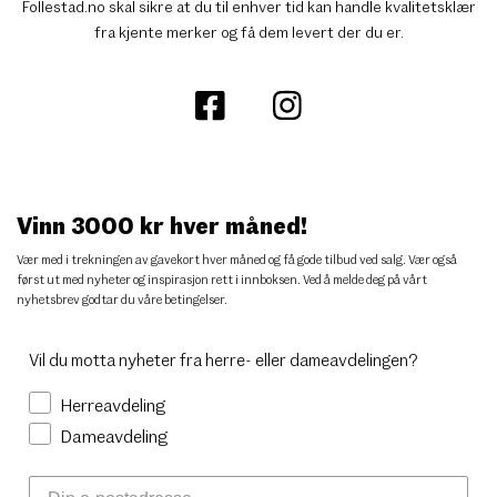
Follestad.no skal sikre at du til enhver tid kan handle kvalitetsklær
fra kjente merker og få dem levert der du er.
Vinn 3000 kr hver måned!
Vær med i trekningen av gavekort hver måned og få gode tilbud ved salg. Vær også
først ut med nyheter og inspirasjon rett i innboksen. Ved å melde deg på vårt
nyhetsbrev godtar du
våre betingelser
.
Vil du motta nyheter fra herre- eller dameavdelingen?
Herreavdeling
Dameavdeling