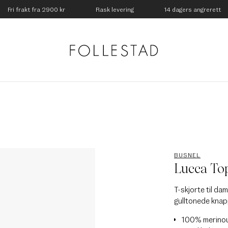
Fri frakt fra 2900 kr
Rask levering
14 dagers angrerett
BUSNEL
Lucca Top
T-skjorte til dam
gulltonede knap
100% merinou