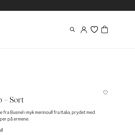
 – Sort
e fra Busnel i myk merinoull fra Italia, prydet med
per på ermene.
ll