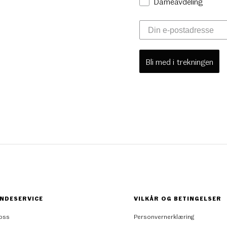
Dameavdeling
Bli med i trekningen
NDESERVICE
VILKÅR OG BETINGELSER
oss
Personvernerklæring