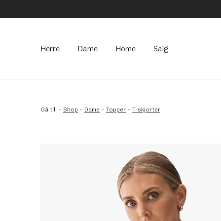
Hovedmeny
Herre
Dame
Home
Salg
Gå til:
–
Shop
–
Dame
–
Topper
–
T-skjorter