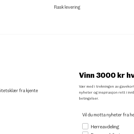
Rask levering
Vinn 3000 kr h
Vær med i trekningen av gavekort
litetsklær fra kjente
nyheter og inspirasjon rett i i
betingelser
.
Vil du motta nyheter fra h
Herreavdeling