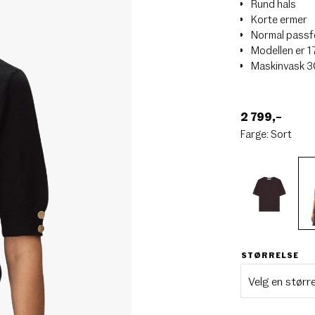
Rund hals
Korte ermer
Normal pass
Modellen er 1
Maskinvask 
2 799
,–
Farge:
Sort
STØRRELSE