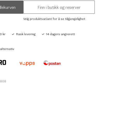
dlekurven
Finn i butikk og reserver
Velg produktvariant for å se tilgjengelighet
0 kr
Rask levering
14 dagers angrerett
alternativ
1808