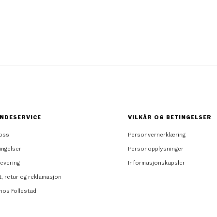
NDESERVICE
VILKÅR OG BETINGELSER
oss
Personvernerklæring
ingelser
Personopplysninger
levering
Informasjonskapsler
t, retur og reklamasjon
 hos Follestad