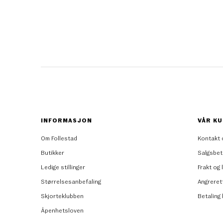
INFORMASJON
VÅR KU
Om Follestad
Kontakt 
Butikker
Salgsbet
Ledige stillinger
Frakt og 
Størrelsesanbefaling
Angreret
Skjorteklubben
Betaling
Åpenhetsloven