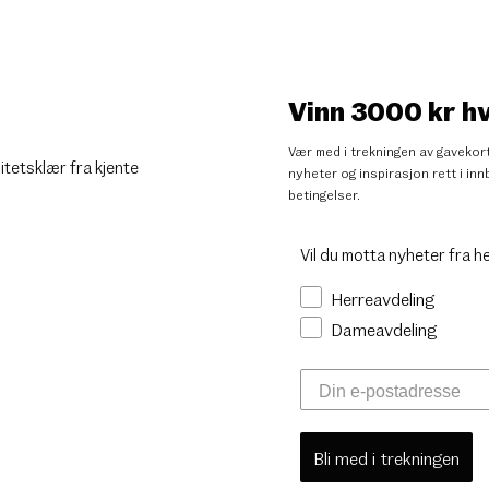
Vinn 3000 kr h
Vær med i trekningen av gavekort
litetsklær fra kjente
nyheter og inspirasjon rett i i
betingelser
.
Vil du motta nyheter fra h
Herreavdeling
Dameavdeling
Bli med i trekningen