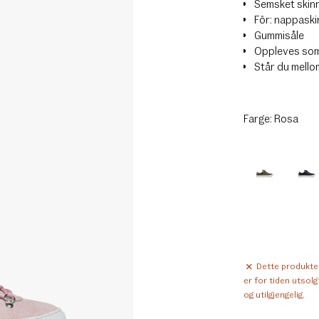
Semsket skin
Fôr: nappaski
Gummisåle
Oppleves som 
Står du mellom
Farge:
Rosa
Dette produkte
er for tiden utsolg
og utilgjengelig.