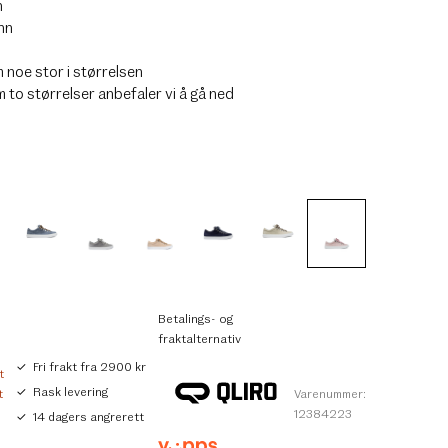
n
nn
noe stor i størrelsen
 to størrelser anbefaler vi å gå ned
Betalings- og
fraktalternativ
Fri frakt fra 2900 kr
t
Rask levering
t
Varenummer:
12384223
14 dagers angrerett