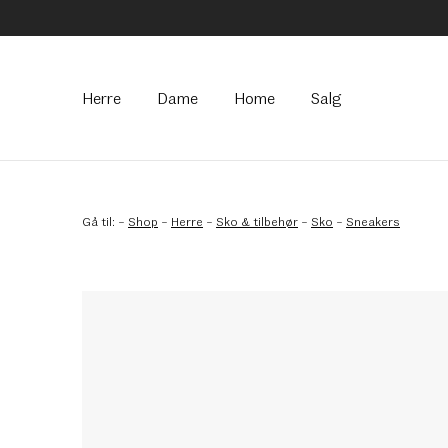
Hovedmeny
Herre
Dame
Home
Salg
Gå til:
–
Shop
–
Herre
–
Sko & tilbehør
–
Sko
–
Sneakers