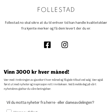
Follestad.no skal sikre at du til enhver tid kan handle kvalitetsklær
fra kjente merker og få dem levert der du er.
Vinn 3000 kr hver måned!
Vær med i trekningen av gavekort hver måned og få gode tilbud ved salg. Vær også
først ut med nyheter og inspirasjon rett i innboksen. Ved å melde deg på vårt
nyhetsbrev godtar du
våre betingelser
.
Vil du motta nyheter fra herre- eller dameavdelingen?