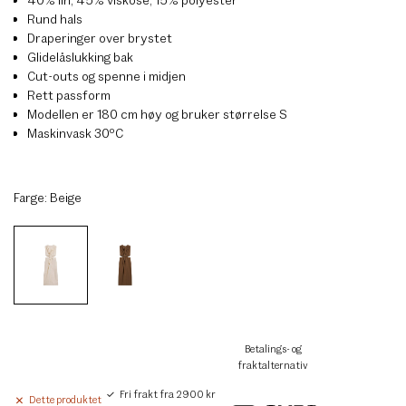
Rund hals
Draperinger over brystet
Glidelåslukking bak
Cut-outs og spenne i midjen
Rett passform
Modellen er 180 cm høy og bruker størrelse S
Maskinvask 30ºC
Farge:
Beige
Betalings- og
fraktalternativ
Fri frakt fra 2900 kr
Dette produktet