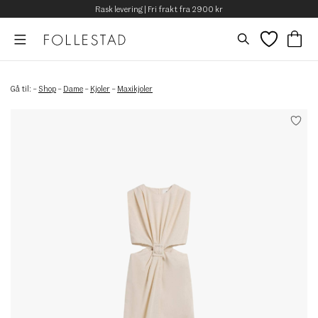
Rask levering | Fri frakt fra 2900 kr
Gå til:
–
Shop
–
Dame
–
Kjoler
–
Maxikjoler