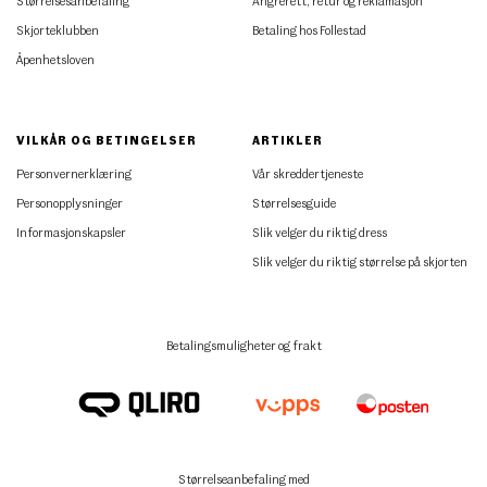
Størrelsesanbefaling
Angrerett, retur og reklamasjon
Skjorteklubben
Betaling hos Follestad
Åpenhetsloven
VILKÅR OG BETINGELSER
ARTIKLER
Personvernerklæring
Vår skreddertjeneste
Personopplysninger
Størrelsesguide
Informasjonskapsler
Slik velger du riktig dress
Slik velger du riktig størrelse på skjorten
Betalingsmuligheter og frakt
Størrelseanbefaling med