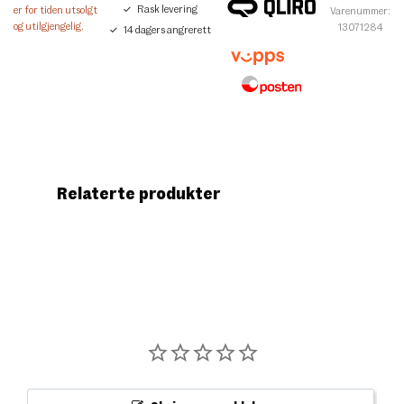
Rask levering
er for tiden utsolgt
Varenummer:
og utilgjengelig.
13071284
14 dagers angrerett
Relaterte produkter