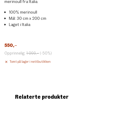
merinoull fra Italia.
100% merinoull
Mål: 30 cm x 200 cm
Laget i Italia
550
,–
Opprinnelig:
1 099
,–
(-50%)
Tomt på lager i nettbutikken
Relaterte produkter