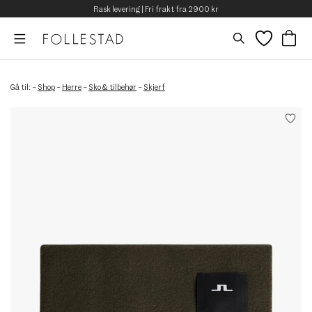
Rask levering | Fri frakt fra 2900 kr
Gå til:
–
Shop
–
Herre
–
Sko & tilbehør
–
Skjerf