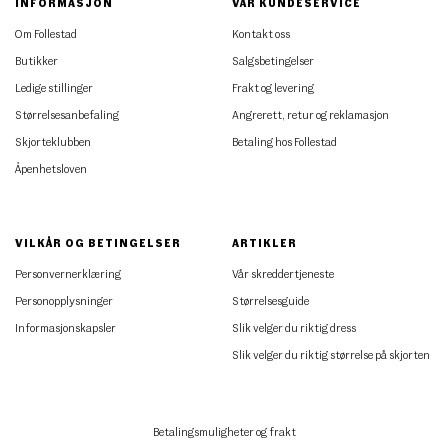
INFORMASJON
VÅR KUNDESERVICE
Om Follestad
Kontakt oss
Butikker
Salgsbetingelser
Ledige stillinger
Frakt og levering
Størrelsesanbefaling
Angrerett, retur og reklamasjon
Skjorteklubben
Betaling hos Follestad
Åpenhetsloven
VILKÅR OG BETINGELSER
ARTIKLER
Personvernerklæring
Vår skreddertjeneste
Personopplysninger
Størrelsesguide
Informasjonskapsler
Slik velger du riktig dress
Slik velger du riktig størrelse på skjorten
Betalingsmuligheter og frakt