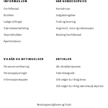
INFORMASJON
VÅR KUNDESERVICE
Om Follestad
Kontakt oss
Butikker
Salgsbetingelser
Ledige stillinger
Frakt og levering
Størrelsesanbefaling
Angrerett, retur og reklamasjon
Skjorteklubben
Betaling hos Follestad
Åpenhetsloven
VILKÅR OG BETINGELSER
ARTIKLER
Personvernerklæring
Vår skreddertjeneste
Personopplysninger
Størrelsesguide
Informasjonskapsler
Slik velger du riktig dress
Slik velger du riktig størrelse på skjorten
Betalingsmuligheter og frakt