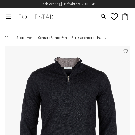
Rask levering | Fri frakt fra 2900 kr
Gå til:
–
Shop
–
Herre
–
Gensere & cardigans
–
Strikkegensere
–
Half-zip