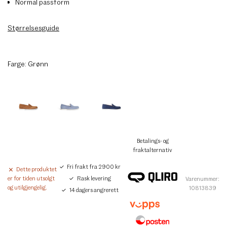
Normal passform
Størrelsesguide
Farge:
Grønn
Betalings- og
fraktalternativ
Fri frakt fra 2900 kr
Dette produktet
Rask levering
er for tiden utsolgt
Varenummer:
og utilgjengelig.
10813839
14 dagers angrerett