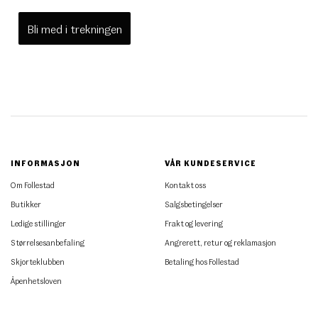
Bli med i trekningen
INFORMASJON
VÅR KUNDESERVICE
Om Follestad
Kontakt oss
Butikker
Salgsbetingelser
Ledige stillinger
Frakt og levering
Størrelsesanbefaling
Angrerett, retur og reklamasjon
Skjorteklubben
Betaling hos Follestad
Åpenhetsloven