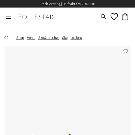
Rask levering | Fri frakt fra 2900 kr
Gå til:
–
Shop
–
Herre
–
Sko & tilbehør
–
Sko
–
Loafers