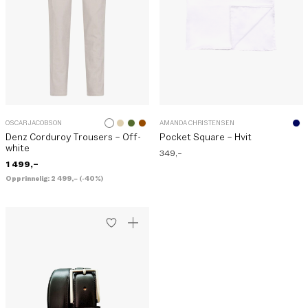
OSCAR JACOBSON
AMANDA CHRISTENSEN
Denz Corduroy Trousers – Off-
Pocket Square – Hvit
white
349
,–
1 499
,–
Opprinnelig:
2 499
,–
(-40%)