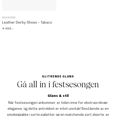
MAGNANNI
Leather Derby Shoes – Tabaco
4 499
,–
GLITRENDE GLANS
Gå all in i festsesongen
Glans & stil
Når festsesongen ankommer, er tiden inne for ekstraordinær
eleganse, og dette antrekket er intet unntak! Bestående av en
smokingjakke i sorte paljetter og en matchende sort skjorte, er