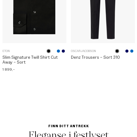
ETON
OSCAR JACOBSON
Slim Signature Twill Shirt Cut
Denz Trousers – Sort 310
Away – Sort
1 899
,–
FINN DITT ANTREKK
Eleganse i festlyset