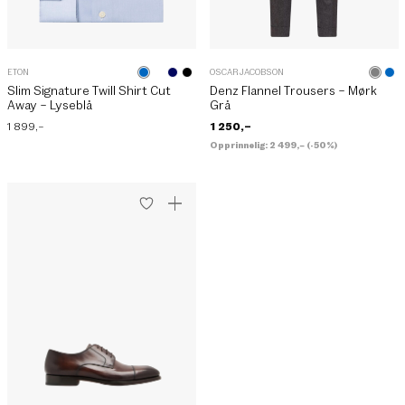
ETON
OSCAR JACOBSON
Slim Signature Twill Shirt Cut
Denz Flannel Trousers – Mørk
Away – Lyseblå
Grå
1 899
,–
1 250
,–
Opprinnelig:
2 499
,–
(-50%)