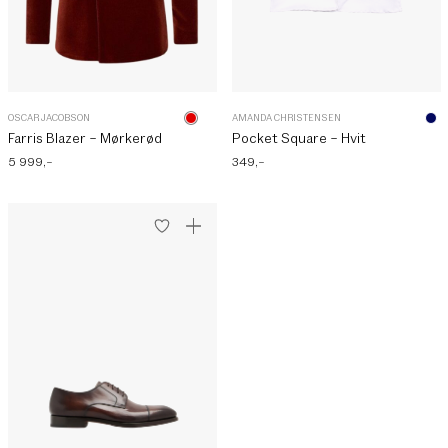
OSCAR JACOBSON
AMANDA CHRISTENSEN
Farris Blazer – Mørkerød
Pocket Square – Hvit
5 999
,–
349
,–