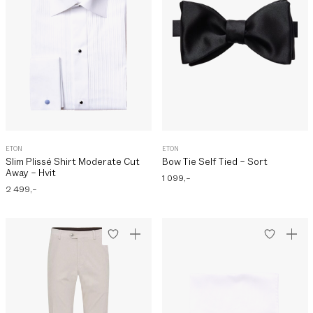
ETON
ETON
Slim Plissé Shirt Moderate Cut
Bow Tie Self Tied – Sort
Away – Hvit
1 099
,–
2 499
,–