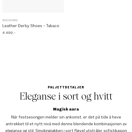
MAGNANNI
Leather Derby Shoes – Tabaco
4 499
,–
PALJETTDETALJER
Eleganse i sort og hvitt
Magisk aura
Når festsesongen melder sin ankomst, er det på tide å heve
antrekket til et nytt nivå med denne blendende kombinasjonen av
eleganse og stil. Smokingjakken i sort fløyel utstråler sofistikasjon