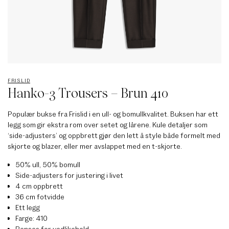
FRISLID
Hanko-3 Trousers – Brun 410
Populær bukse fra Frislid i en ull- og bomullkvalitet. Buksen har ett
legg som gir ekstra rom over setet og lårene. Kule detaljer som
‘side-adjusters’ og oppbrett gjør den lett å style både formelt med
skjorte og blazer, eller mer avslappet med en t-skjorte.
50% ull, 50% bomull
Side-adjusters for justering i livet
4 cm oppbrett
36 cm fotvidde
Ett legg
Farge: 410
Renses for vedlikehold