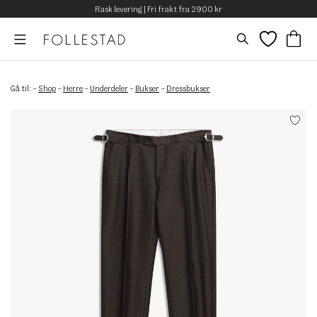
Rask levering | Fri frakt fra 2900 kr
Gå til:
–
Shop
–
Herre
–
Underdeler
–
Bukser
–
Dressbukser