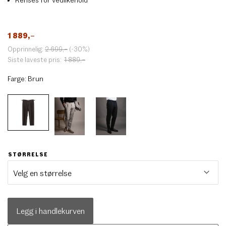
1 889
,–
Opprinnelig:
2 699
,–
(-30%)
Siste laveste pris:
1 889
,–
Farge:
Brun
STØRRELSE
Legg i handlekurven