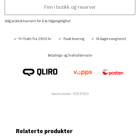
Finn i butikk og reserver
Velg produktvariant for å se tilgjengelighet
Fri frakt fra 2900 kr
Rask levering
14 dagers angrerett
Betalings- og fraktalternativ
Varenummer: 10837183
Relaterte produkter