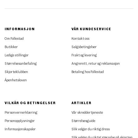
INFORMASJON
VÅR KUNDESERVICE
Om Follestad
Kontakt oss
Butikker
Salgsbetingelser
Ledige stillinger
Frakt og levering
Størrelsesanbefaling
Angrerett, retur og reklamasjon
Skjorteklubben
Betaling hos Follestad
Åpenhetsloven
VILKÅR OG BETINGELSER
ARTIKLER
Personvernerklæring
Vår skreddertjeneste
Personopplysninger
Størrelsesguide
Informasjonskapsler
Slik velger du riktig dress
Slik velger du riktig størrelse på skjorten