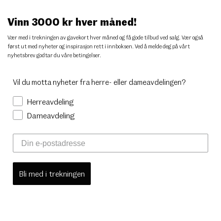
Vinn 3000 kr hver måned!
Vær med i trekningen av gavekort hver måned og få gode tilbud ved salg. Vær også
først ut med nyheter og inspirasjon rett i innboksen. Ved å melde deg på vårt
nyhetsbrev godtar du
våre betingelser
.
Vil du motta nyheter fra herre- eller dameavdelingen?
Herreavdeling
Dameavdeling
Bli med i trekningen