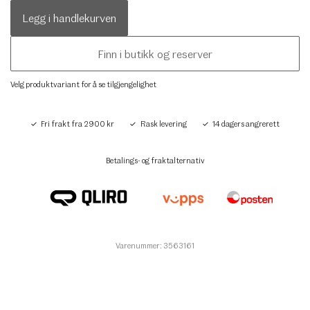
Legg i handlekurven
Finn i butikk og reserver
Velg produktvariant for å se tilgjengelighet
Fri frakt fra 2900 kr
Rask levering
14 dagers angrerett
Betalings- og fraktalternativ
Varenummer: 3563161