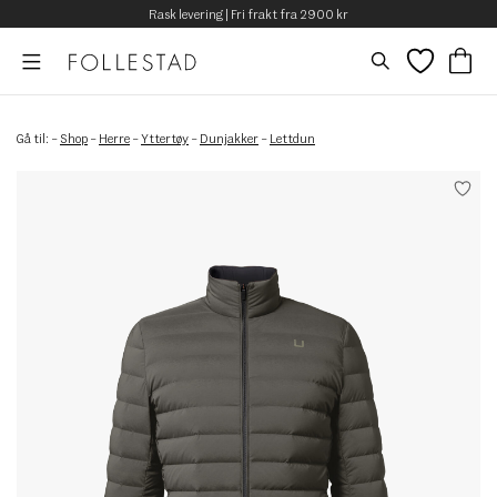
Rask levering | Fri frakt fra 2900 kr
Gå til:
–
Shop
–
Herre
–
Yttertøy
–
Dunjakker
–
Lettdun