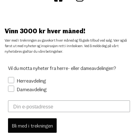
Vinn 3000 kr hver måned!
Vær med i trekningen av gavekort hver måned og få gode tilbud ved salg. Vær også
først ut med nyheter og inspirasjon rett i innboksen. Ved å melde deg på vårt
nyhetsbrev godtar du
våre betingelser
.
Vil du motta nyheter fra herre- eller dameavdelingen?
Herreavdeling
Dameavdeling
Bli med i trekningen