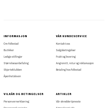
INFORMASJON
VÅR KUNDESERVICE
Om Follestad
Kontakt oss
Butikker
Salgsbetingelser
Ledige stillinger
Frakt og levering
Størrelsesanbefaling
Angrerett, retur og reklamasjon
Skjorteklubben
Betaling hos Follestad
Åpenhetsloven
VILKÅR OG BETINGELSER
ARTIKLER
Personvernerklæring
Vår skreddertjeneste
Personopplysninger
Størrelsesguide